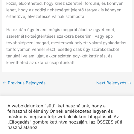
közül, eldöntheted, hogy kihez szeretnél fordulni, és könnyen
lehet, hogy az eddigi nehézséget jelentő tárgyak is könnyen
érthetővé, élvezetessé válnak számodra.
Ha ezután úgy érzed, mégis megpróbálod az egyetemet,
szeretnél költségtérítéses szakokra bekerülni, vagy épp
továbbképezni magad, mesterszak helyett valami gyakorlatias
tanfolyamon vennél részt, esetleg csak úgy szórakozásból
tanulnál valami újat, akkor szintén egy-két kattintás, és
követheted az oktatói csapatunkat!
←
Previous Bejegyzés
Next Bejegyzés
→
A weboldalunkon "süti"-ket használunk, hogy a
felhasználói élmény Önnek emlékezetes legyen és
máskor is megismételje weboldalukon látogatásait. Az
„Elfogadás” gombra kattintva hozzájárul az ÖSSZES süti
használatához.