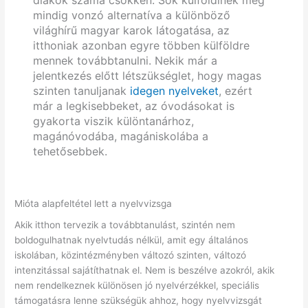
diákok száma csökken. Sok külföldinek még
mindig vonzó alternatíva a különböző
világhírű magyar karok látogatása, az
itthoniak azonban egyre többen külföldre
mennek továbbtanulni. Nekik már a
jelentkezés előtt létszükséglet, hogy magas
szinten tanuljanak
idegen nyelveket
, ezért
már a legkisebbeket, az óvodásokat is
gyakorta viszik különtanárhoz,
magánóvodába, magániskolába a
tehetősebbek.
Mióta alapfeltétel lett a nyelvvizsga
Akik itthon tervezik a továbbtanulást, szintén nem
boldogulhatnak nyelvtudás nélkül, amit egy általános
iskolában, közintézményben változó szinten, változó
intenzitással sajátíthatnak el. Nem is beszélve azokról, akik
nem rendelkeznek különösen jó nyelvérzékkel, speciális
támogatásra lenne szükségük ahhoz, hogy nyelvvizsgát