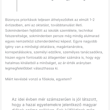
Bizonyos prioritások teljesen áthelyeződtek az elmúlt 1-2
évtizedben, ami az oktatást, továbbtanulást illeti.
Sokmindenben fejlődött az iskolák szemlélete, technikai
felszereltsége, sokmindenben persze még mindig alulmarad
egyes nemzetközi sztenderdekhez képest. Egyre nagyobb
igény van a minőségi oktatásra, magántanárokra,
korrepetálásokra, személyi edzőkre, személyes tanácsadókra,
hiszen egyre fontosabb az átlagember számára is, hogy egy
hatalmas kínálatból a minőséget, az ár-érték arányban
legmegfelelőbbet választhassa ki.
Miért kevésbé vonzó a főiskola, egyetem?
Az idei évben mér számszerűen is jól látszott,
hogy a hazai egyetemekre jelentkező magyar