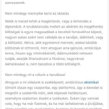
szerezzenek.
Nem mindegy mennyibe kerül az oktatás
Nekik is marad tehát a magántanár, vagy a lemondás a
diplomáról. A továbbtanulás mellett az albérleti és megélhetési
költségek is egyre magasabbak a bevételi forrásokhoz képest,
nagyon sokan ezért nem vállalják be a tandíjat, diákhitelt, vagy
a költözést. Illetve, akik egyetemre mennek, sokkal később
költöznek el otthonról, mint ahogyan arra igényük, ambíciójuk
lenne, hiszen egy minimálbérből, diákmunkából nehezen
tudják, akarják finanszírozni a fővárosi, nagyvárosi
lakhatásukat is, nem beszélve a többi költségről.
Nem mindegy mi a célunk a tanulással
Ahogyan a mi oldalunk is szakképzett, ambiciózus
oktatókat
tömörít össze egy csoportba, egy platformra, úgy a kereslet is
megnőtt a szakértők iránt, akik képesek hatékonyan,
személyre szabottan átadni a tudásukat. Sokan úgy vannak
vele, hogy ha már fizetnek, és ha már befektetnek a jövőjükbe,