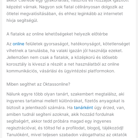
akkor cserébe egy gyakorlatias, hasznos és hozzájuk igazított
képzést várnak. Nagyon sok fiatal célirányosan dolgozik az
ötletei megvalósításában, és ehhez leginkább az internetet
hívja segítségül.
A fiatalok az online lehetőségeket helyezik előtérbe
Az
online
felületek gyorsaságot, hatékonyságot, kötetlenséget
vihetnek a tanulásba, ha valaki igazán jól használja ezeket.
Jellemzően nem csak a fiatalok, a középkorú és idősebb
korosztály is kiveszi a részét a net használatból az online
kommunikációs, vásárlási és ügyintézési platformokon.
Miben segíthet az Oktassonline?
Nálunk egyre több olyan tanárt, szakembert megtalálsz, aki
ingyenes tartalmai mellett különórákat, fizetős anyagokat is
biztosít a jelentkezői számára. Ha
tanárként
úgy érzed, van,
amiben tudnál segíteni azoknak, akik hozzád fordulnak
segítségért, akkor tedd próbára magad egy ingyenes
regisztrációval, és töltsd fel a profilodat, blogolj, tájékozódj!
Tanulóként, mivel teljesen szabadon válogathatsz az oktatók