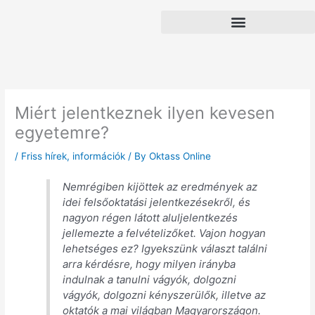
Skip
to
content
Miért jelentkeznek ilyen kevesen
egyetemre?
/
Friss hírek, információk
/ By
Oktass Online
Nemrégiben kijöttek az eredmények az
idei felsőoktatási jelentkezésekről, és
nagyon régen látott aluljelentkezés
jellemezte a felvételizőket. Vajon hogyan
lehetséges ez? Igyekszünk választ találni
arra kérdésre, hogy milyen irányba
indulnak a tanulni vágyók, dolgozni
vágyók, dolgozni kényszerülők, illetve az
oktatók a mai világban Magyarországon.